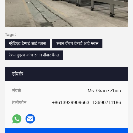
Tags:
ग्रेडिएंट टेम्पर्ड आर्ट ग्लास
स्नान दीवार टेम्पर्ड आर्ट ग्लास
रेशम मुद्रण कांच स्नान दीवार पैनल
संपर्क
संपर्क:
Ms. Grace Zhou
टेलीफोन:
+8613929909663--13690711186