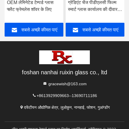
OEM लेमिनेटेड टेम्पर्ड ग्लास
ग्रेडिएंट चेंज पीडीएलसी फिल्म
फ्लैट फ्रेमलेस शॉवर के लिए
स्मार्ट ग्लास कार्यालय की दीवार के
लिए अनुकूलित
सबसे अच्छी कीमत पाएं
सबसे अच्छी कीमत पाएं
foshan nanhai ruixin glass co., ltd
gracewish@163.com
+8613929909663--13690711186
दफेंटीयन औद्योगिक क्षेत्र, लुओकुन, नानहाई, फोशन, गुआंग्डोंग