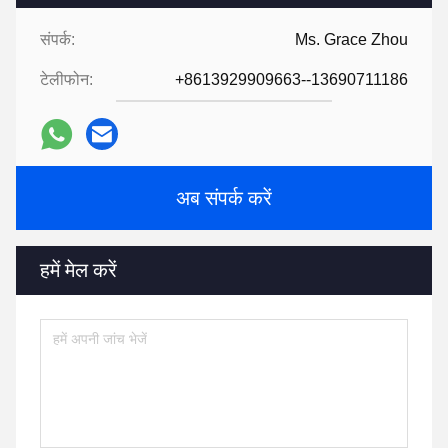
संपर्क:
Ms. Grace Zhou
टेलीफोन:
+8613929909663--13690711186
अब संपर्क करें
हमें मेल करें