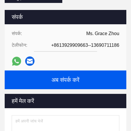
संपर्क
संपर्क:
Ms. Grace Zhou
टेलीफोन:
+8613929909663--13690711186
अब संपर्क करें
हमें मेल करें