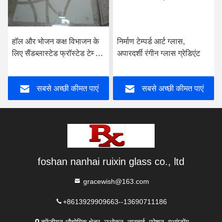
हॉल और भोजन कक्ष विभाजन के
निर्माण टेम्पर्ड आर्ट ग्लास,
लिए सैंडब्लास्टेड फ्रॉस्टेड टेम्पर्ड
अपारदर्शी रंगीन ग्लास ग्रेडिएंट
ग्लास
सबसे अच्छी कीमत पाएं
सबसे अच्छी कीमत पाएं
foshan nanhai ruixin glass co., ltd
gracewish@163.com
+8613929909663--13690711186
दफेंटीयन औद्योगिक क्षेत्र, लुओकुन, नानहाई, फोशन, गुआंग्डोंग