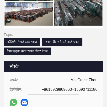
Tags:
ग्रेडिएंट टेम्पर्ड आर्ट ग्लास
स्नान दीवार टेम्पर्ड आर्ट ग्लास
रेशम मुद्रण कांच स्नान दीवार पैनल
संपर्क
संपर्क:
Ms. Grace Zhou
टेलीफोन:
+8613929909663--13690711186