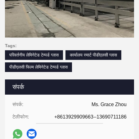
Tags:
परिवर्तनीय लेमिनेटेड टेम्पर्ड ग्लास
कार्यालय स्मार्ट पीडीएलसी ग्लास
पीडीएलसी फिल्म लेमिनेटेड टेम्पर्ड ग्लास
संपर्क
संपर्क:
Ms. Grace Zhou
टेलीफोन:
+8613929909663--13690711186