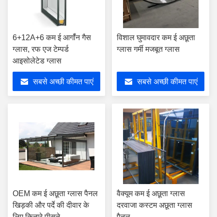
6+12A+6 कम ई आर्गॉन गैस
विशाल घुमावदार कम ई अछूता
ग्लास, रफ एज टेम्पर्ड
ग्लास गर्मी मजबूत ग्लास
आइसोलेटेड ग्लास
सबसे अच्छी कीमत पाएं
सबसे अच्छी कीमत पाएं
OEM कम ई अछूता ग्लास पैनल
वैक्यूम कम ई अछूता ग्लास
खिड़की और पर्दे की दीवार के
दरवाजा कस्टम अछूता ग्लास
लिए किनारे पीसने
पैनल