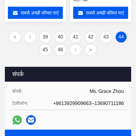
सबसे अच्छी कीमत पाएं
सबसे अच्छी कीमत पाएं
39
40
41
42
43
44
45
46
संपर्क
संपर्क:
Ms. Grace Zhou
टेलीफोन:
+8613929909663--13690711186